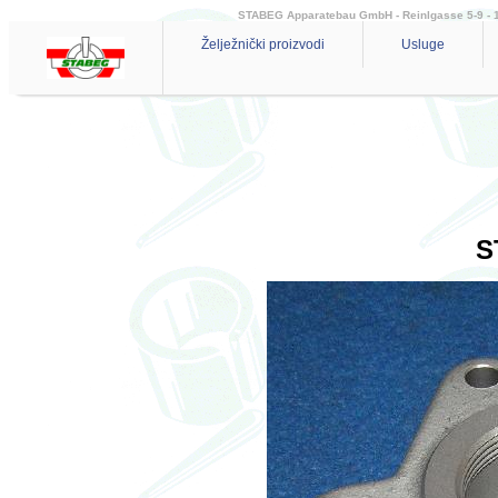
STABEG Apparatebau GmbH - Reinlgasse 5-9 - 114
Želježnički proizvodi
Usluge
S