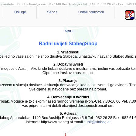
aratebau GmbH - Reinlgasse 5-9 - 1140 Bec Austrija - Tel.: +43 +1 982 26 28 - Fax.: +43 +
Usluge
Servis
Ostali proizvodi
- Upit -
Radni uvijeti StabegShop
1. Vrijednosti
dbe jedino vaze za online shop drustva Stabega, u nastavku nazvano StabegShop, i 
2. Dobavni uvijeti
oguce u Austriji. Ako bi ste trebali dostavu u inostranstvo, molim vas potrazite kon
Otpremne troskove nosi kupac.
3. Placanje
zecem u slucaju dostave. U slucaju dohvacanja kod nas u tvornici gotovinom. Tr
Sve cijene su navodene bez poreza na promet.
4. Dohvacanje u tvornici
 i trosak. Moguce je to tijekom naseg radnog vremena (Pon.-Cet. 7.30-16.00 Pet. 7.
vas pripremila i vi dobili obavijest dostupnosti email-om.
5. Adresa
tabeg Apparatebau 1140 Bec Austrija Reinlgasse 5-9 Tel.: 982 26 28 Fax.: 982 61 
Internet.: http:/www.stabeg.at email.:
upit@stabeg.at