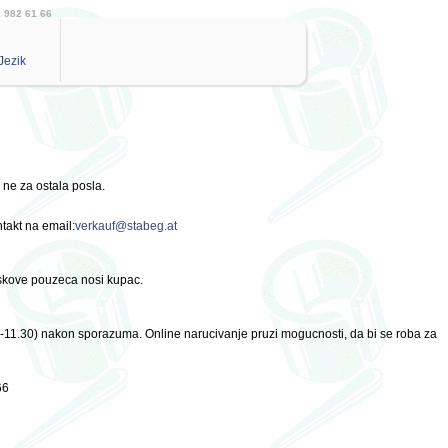
1 982 61 66
Jezik
ne za ostala posla.
takt na email:
verkauf@stabeg.at
oskove pouzeca nosi kupac.
30-11.30) nakon sporazuma. Online narucivanje pruzi mogucnosti, da bi se roba za
66