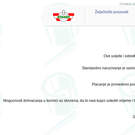
STABEG App
Želježnički proizvodi
Ove uvijete i odre
Standardno narucivanje je samo m
Placanje je provedeno pou
Mogucnosti dohvacanja u tvornici su stvorena, da bi nasi kupci ustedili vrijeme
S