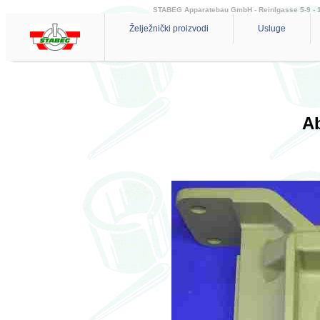
STABEG Apparatebau GmbH - Reinlgasse 5-9 - 114
Želježnički proizvodi
Usluge
A