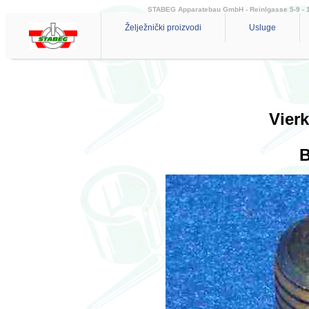
STABEG Apparatebau GmbH - Reinlgasse 5-9 - 114
Želježnički proizvodi
Usluge
Vier
B