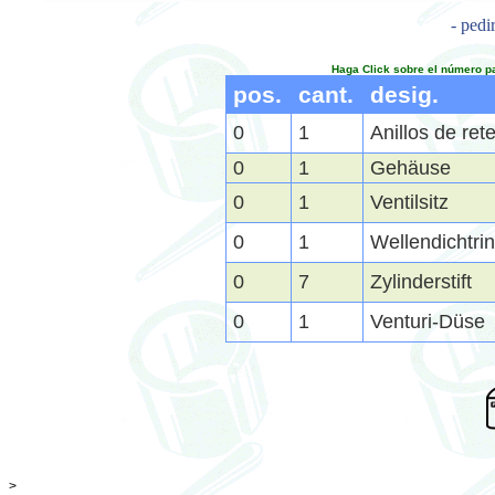
- pedi
Haga Click sobre el número p
pos.
cant.
desig.
0
1
Anillos de ret
0
1
Gehäuse
0
1
Ventilsitz
0
1
Wellendichtri
0
7
Zylinderstift
0
1
Venturi-Düse
>