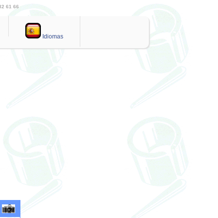
82 61 66
Idiomas