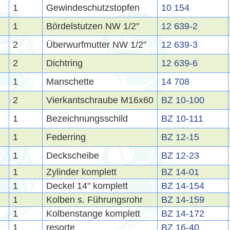
1
Gewindeschutzstopfen
10 154
1
Bördelstutzen NW 1/2"
12 639-2
2
Überwurfmutter NW 1/2"
12 639-3
2
Dichtring
12 639-6
1
Manschette
14 708
2
Vierkantschraube M16x60
BZ 10-100
1
Bezeichnungsschild
BZ 10-111
1
Federring
BZ 12-15
1
Deckscheibe
BZ 12-23
1
Zylinder komplett
BZ 14-01
1
Deckel 14" komplett
BZ 14-154
1
Kolben s. Führungsrohr
BZ 14-159
1
Kolbenstange komplett
BZ 14-172
1
resorte
BZ 16-40