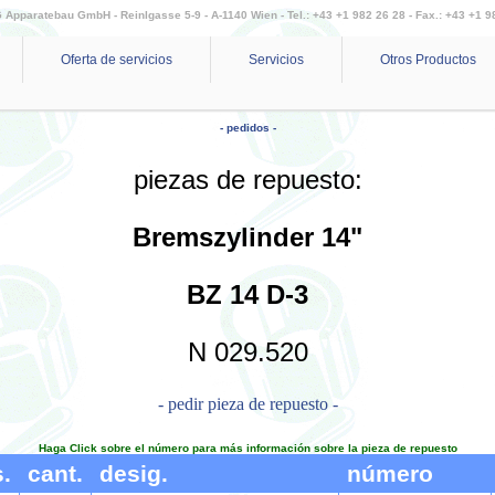
Apparatebau GmbH - Reinlgasse 5-9 - A-1140 Wien - Tel.: +43 +1 982 26 28 - Fax.: +43 +1 9
Oferta de servicios
Servicios
Otros Productos
- pedidos -
piezas de repuesto:
Bremszylinder 14"
BZ 14 D-3
N 029.520
- pedir pieza de repuesto -
Haga Click sobre el número para más información sobre la pieza de repuesto
.
cant.
desig.
número