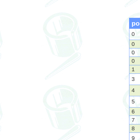
po
0
0
0
0
1
3
4
5
6
7
8
9