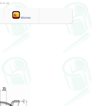
82 61 66
Idiomas