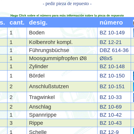
- pedir pieza de repuesto -
Haga Click sobre el número para más información sobre la pieza de repuesto
s.
cant.
desig.
número
1
Boden
BZ 10-149
1
Kolbenrohr kompl.
BZ 12-21
1
Führungsbüchse
DBZ 614-36
1
Moosgummipfropfen Ø8
Ø8x5
1
Zylinder
BZ 10-148
1
Bördel
BZ 10-150
2
Anschlußstutzen
BZ 10-151
2
Tragwinkel
BZ 10-33
2
Anschlag
BZ 10-69
1
Spannrippe
BZ 10-42
3
Rippe
BZ 10-43
1
Schelle
BZ 12-9