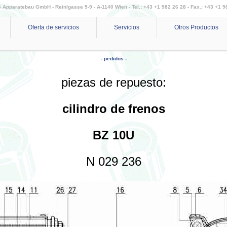
Apparatebau GmbH - Reinlgasse 5-9 - A-1140 Wien - Tel.: +43 +1 982 26 28 - Fax.: +43 +1 9
Oferta de servicios
Servicios
Otros Productos
- pedidos -
piezas de repuesto:
cilindro de frenos
BZ 10U
N 029 236