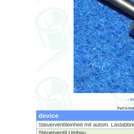
- i
Part is ins
device
Steuerventileinheit mit autom. Lastabb
Steuerventil Umbau