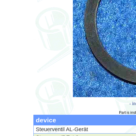
- i
Part is ins
device
Steuerventil AL-Gerät