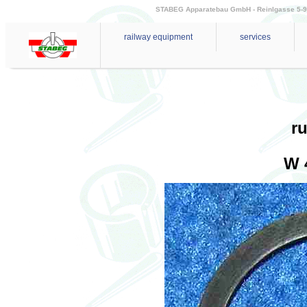
STABEG Apparatebau GmbH - Reinlgasse 5-9 - 
railway equipment
services
r
W 