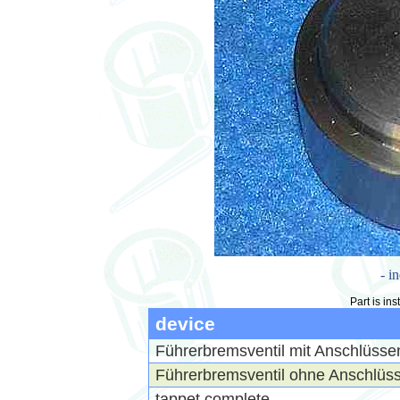
- i
Part is ins
device
Führerbremsventil mit Anschlüsse
Führerbremsventil ohne Anschlüs
tappet complete