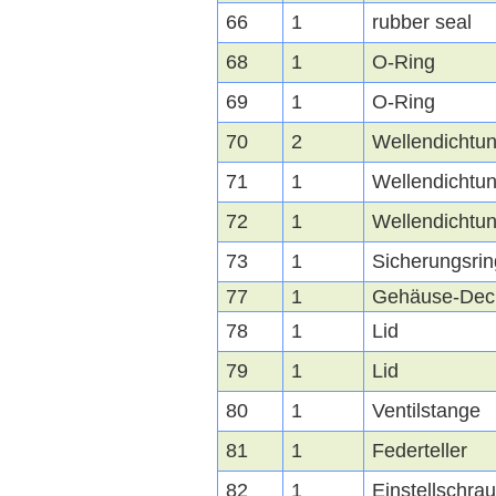
66
1
rubber seal
68
1
O-Ring
69
1
O-Ring
70
2
Wellendichtu
71
1
Wellendichtu
72
1
Wellendichtu
73
1
Sicherungsri
77
1
Gehäuse-Dec
78
1
Lid
79
1
Lid
80
1
Ventilstange
81
1
Federteller
82
1
Einstellschra