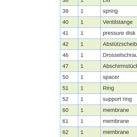
38
1
Lid
39
1
spring
40
1
Ventilstange
41
1
pressure disk
42
1
Abstützschei
46
1
Drosselschra
47
1
Abschirmstüc
50
1
spacer
51
1
Ring
52
1
support ring
60
1
membrane
61
1
membrane
62
1
membrane