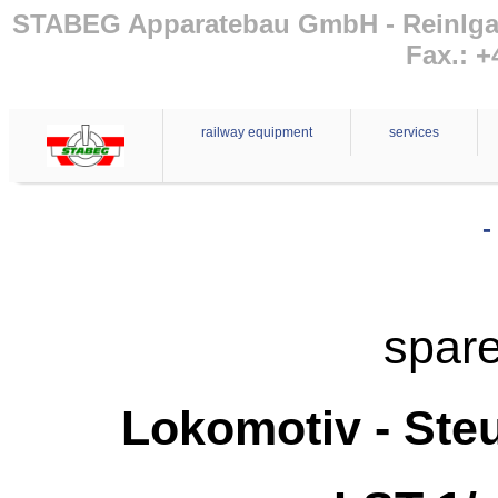
STABEG Apparatebau GmbH - Reinlgasse
Fax.: +
railway equipment
services
-
spare
Lokomotiv - Steu