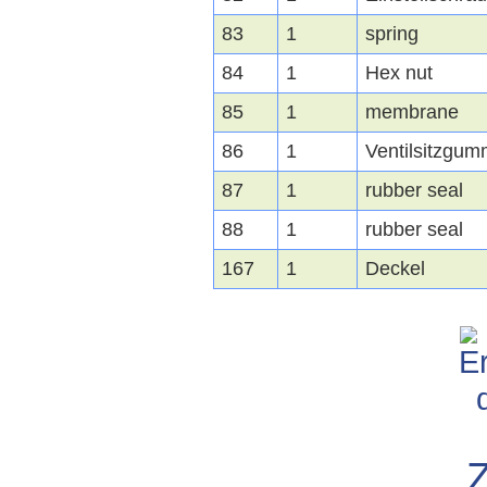
83
1
spring
84
1
Hex nut
85
1
membrane
86
1
Ventilsitzgum
87
1
rubber seal
88
1
rubber seal
167
1
Deckel