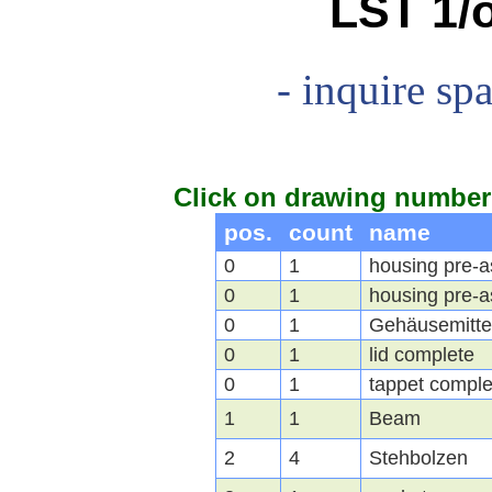
LST 1/
- inquire spa
Click on drawing number 
pos.
count
name
0
1
housing pre-
0
1
housing pre-
0
1
Gehäusemittel
0
1
lid complete
0
1
tappet comple
1
1
Beam
2
4
Stehbolzen