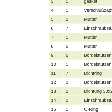
3
1
gasket
4
1
Verschlußzap
5
2
Mutter
6
7
Einschraubst
7
1
Mutter
8
6
Mutter
9
6
Bördelstutzen
10
1
Bördelstutze
11
7
Dichtring
12
2
Bördelstutzen 
13
2
Dichtung 30x
14
2
Einschraubst
16
1
O-Ring