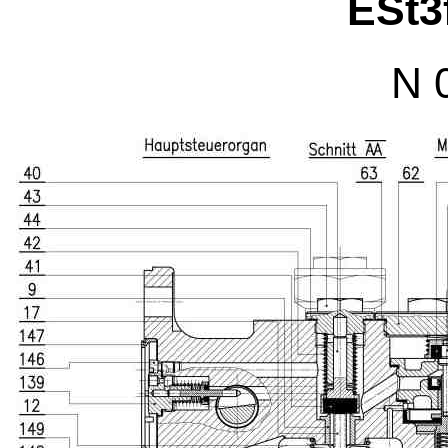
ESt3
N 