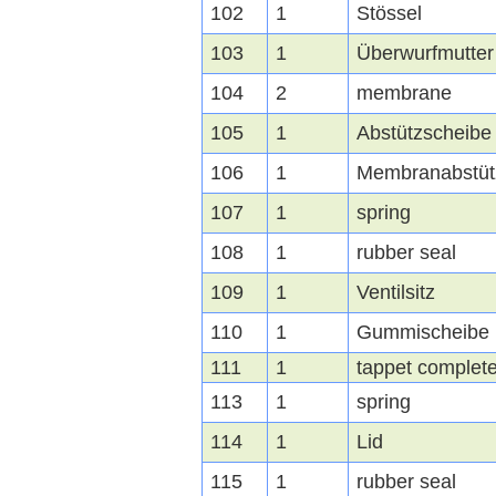
102
1
Stössel
103
1
Überwurfmutter
104
2
membrane
105
1
Abstützscheibe
106
1
Membranabstüt
107
1
spring
108
1
rubber seal
109
1
Ventilsitz
110
1
Gummischeibe
111
1
tappet complet
113
1
spring
114
1
Lid
115
1
rubber seal