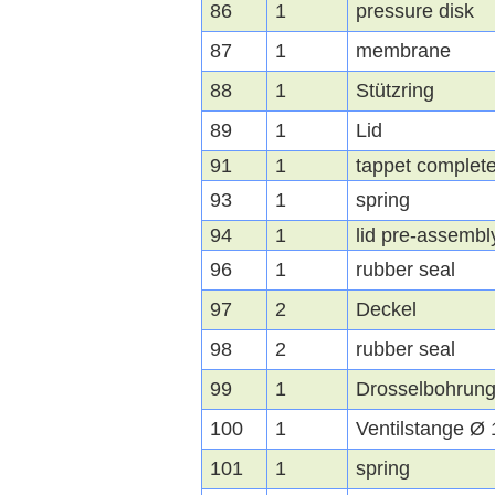
86
1
pressure disk
87
1
membrane
88
1
Stützring
89
1
Lid
91
1
tappet complet
93
1
spring
94
1
lid pre-assembl
96
1
rubber seal
97
2
Deckel
98
2
rubber seal
99
1
Drosselbohrun
100
1
Ventilstange Ø 
101
1
spring