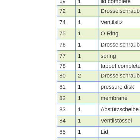
69
1
lid complete
72
1
Drosselschraub
74
1
Ventilsitz
75
1
O-Ring
76
1
Drosselschraub
77
1
spring
78
1
tappet complet
80
2
Drosselschraub
81
1
pressure disk
82
1
membrane
83
1
Abstützscheibe
84
1
Ventilstössel
85
1
Lid