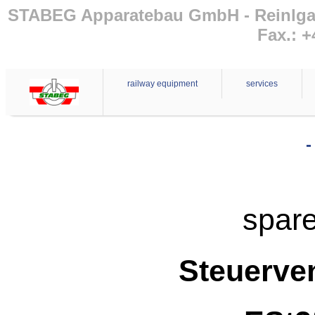
STABEG Apparatebau GmbH - Reinlgasse
Fax.: +
railway equipment
services
-
spare
Steuerven