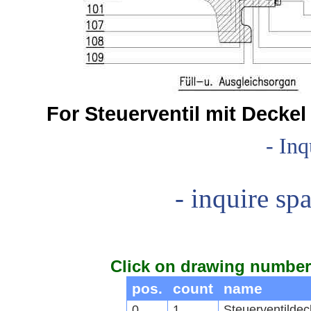
For Steuerventil mit Deckel 
- Inq
- inquire spa
Click on drawing number 
pos.
count
name
0
1
Steuerventildec