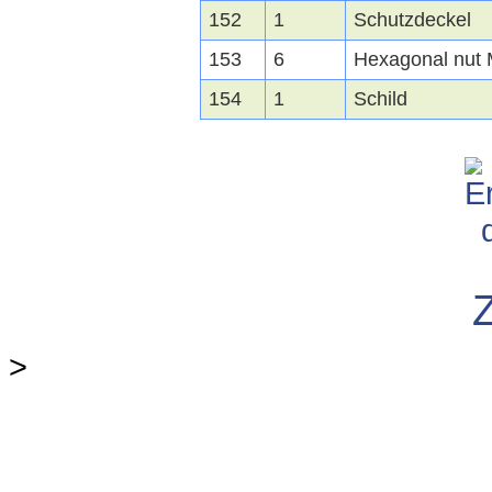
152
1
Schutzdeckel
153
6
Hexagonal nut
154
1
Schild
>