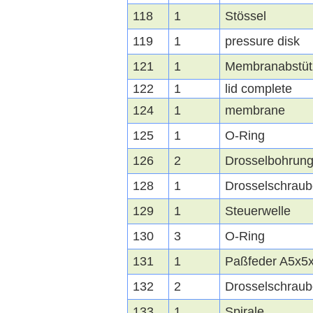
118
1
Stössel
119
1
pressure disk
121
1
Membranabstüt
122
1
lid complete
124
1
membrane
125
1
O-Ring
126
2
Drosselbohrun
128
1
Drosselschraub
129
1
Steuerwelle
130
3
O-Ring
131
1
Paßfeder A5x5
132
2
Drosselschraub
133
1
Spirale