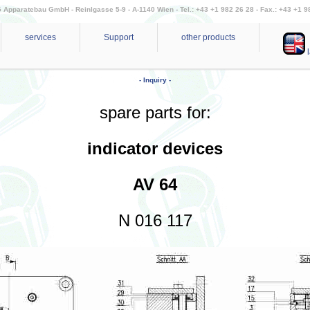
Apparatebau GmbH - Reinlgasse 5-9 - A-1140 Wien - Tel.: +43 +1 982 26 28 - Fax.: +43 +1 9
services
Support
other products
l
- Inquiry -
spare parts for:
indicator devices
AV 64
N 016 117