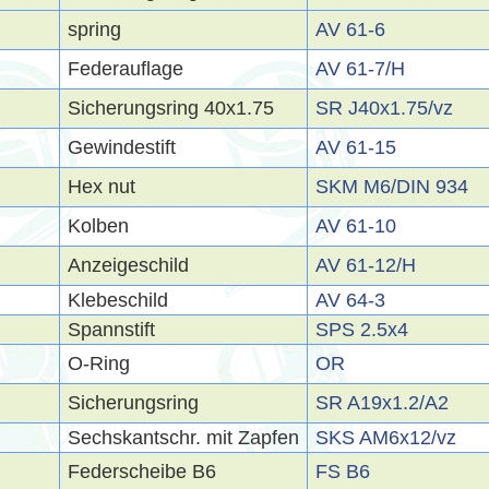
spring
AV 61-6
Federauflage
AV 61-7/H
Sicherungsring 40x1.75
SR J40x1.75/vz
Gewindestift
AV 61-15
Hex nut
SKM M6/DIN 934
Kolben
AV 61-10
Anzeigeschild
AV 61-12/H
Klebeschild
AV 64-3
Spannstift
SPS 2.5x4
O-Ring
OR
Sicherungsring
SR A19x1.2/A2
Sechskantschr. mit Zapfen
SKS AM6x12/vz
Federscheibe B6
FS B6