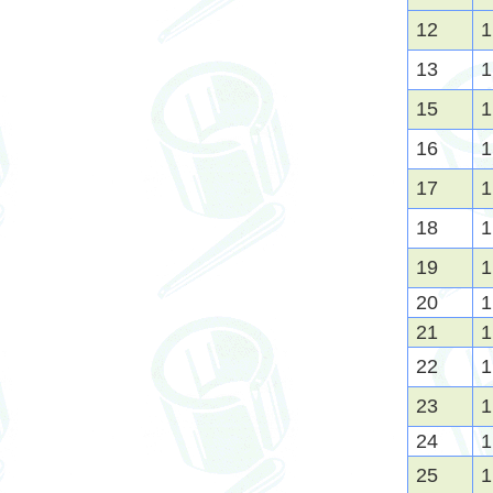
12
1
13
1
15
1
16
1
17
1
18
1
19
1
20
1
21
1
22
1
23
1
24
1
25
1