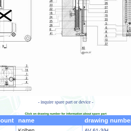
- inquire spare part or device -
Click on drawing number for information about spare part
count
name
drawing numbe
Kolben
AV 61-3/H