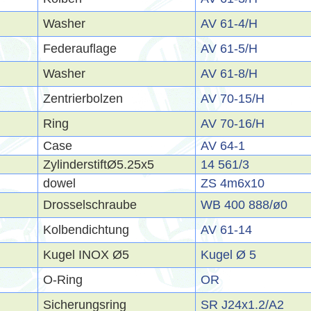
Washer
AV 61-4/H
Federauflage
AV 61-5/H
Washer
AV 61-8/H
Zentrierbolzen
AV 70-15/H
Ring
AV 70-16/H
Case
AV 64-1
ZylinderstiftØ5.25x5
14 561/3
dowel
ZS 4m6x10
Drosselschraube
WB 400 888/ø0
Kolbendichtung
AV 61-14
Kugel INOX Ø5
Kugel Ø 5
O-Ring
OR
Sicherungsring
SR J24x1.2/A2