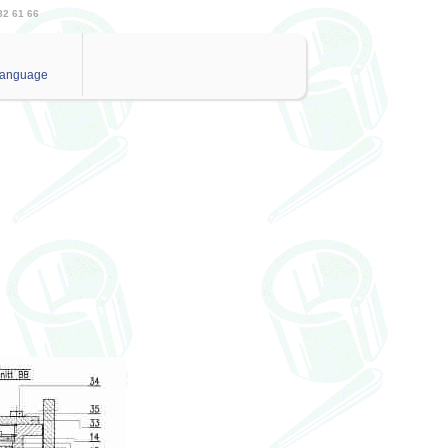
82 61 66
anguage