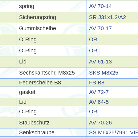
spring
AV 70-14
Sicherungsring
SR J31x1.2/A2
Gummischeibe
AV 70-17
O-Ring
OR
O-Ring
OR
Lid
AV 61-13
Sechskantschr. M8x25
SKS M8x25
Federscheibe B8
FS B8
gasket
AV 72-7
Lid
AV 64-5
O-Ring
OR
Staubschutz
AV 70-26
Senkschraube
SS M6x25/7991 VI