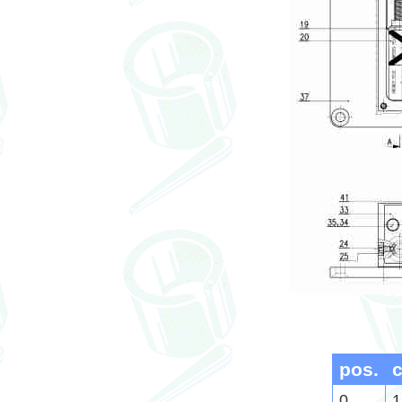
pos.
0
1