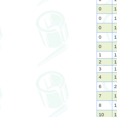
0
1
0
1
0
1
0
1
0
1
1
1
2
1
3
1
4
1
6
2
7
1
8
1
10
1