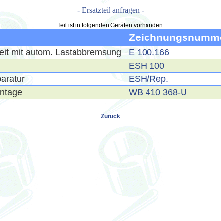
- Ersatzteil anfragen -
Teil ist in folgenden Geräten vorhanden:
Zeichnungsnumm
heit mit autom. Lastabbremsung
E 100.166
ESH 100
paratur
ESH/Rep.
ntage
WB 410 368-U
Zurück