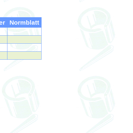
er
Normblatt