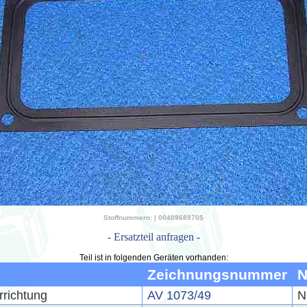
Stoffnummern: | 00409689705
- Ersatzteil anfragen -
Teil ist in folgenden Geräten vorhanden:
Zeichnungsnummer
N
rrichtung
AV 1073/49
N