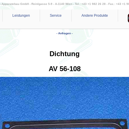
Apparatebau GmbH - Reinlgasse 5-9 - A-1140 Wien - Tel.: +43 +1 982 26 28 - Fax.: +43 +1 9
Leistungen
Service
Andere Produkte
- Anfragen -
Dichtung
AV 56-108