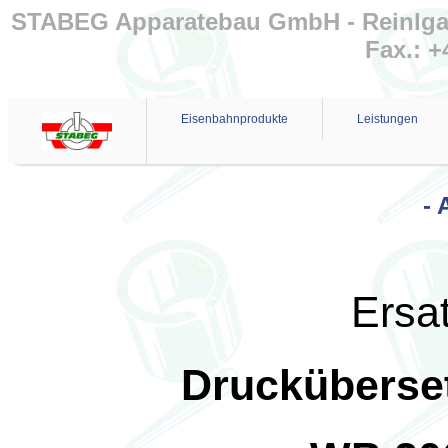
STABEG Apparatebau GmbH - Reinlgasse
Fax.: +
Eisenbahnprodukte
Leistungen
- 
Ersat
Drucküberset