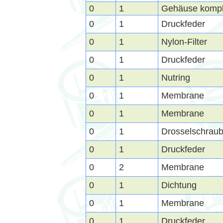
0
1
Gehäuse kompl
0
1
Druckfeder
0
1
Nylon-Filter
0
1
Druckfeder
0
1
Nutring
0
1
Membrane
0
1
Membrane
0
1
Drosselschrau
0
1
Druckfeder
0
2
Membrane
0
1
Dichtung
0
1
Membrane
0
1
Druckfeder