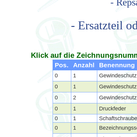
- Reps
- Ersatzteil o
Klick auf die Zeichnungsnumm
Pos.
Anzahl
Benennung
0
1
Gewindeschut
0
1
Gewindeschutz
0
2
Gewindeschutz
0
1
Druckfeder
0
1
Schaftschraub
0
1
Bezeichnungss