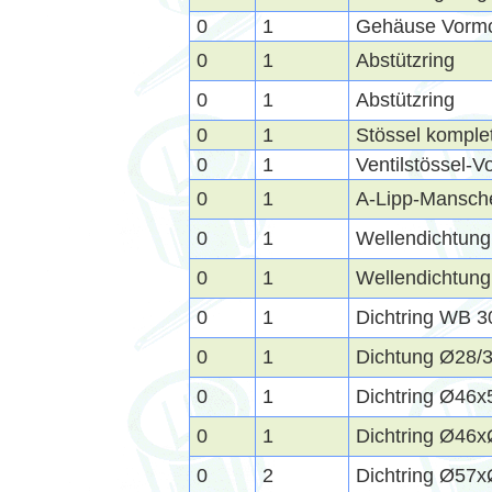
0
1
Gehäuse Vorm
0
1
Abstützring
0
1
Abstützring
0
1
Stössel komple
0
1
Ventilstössel-
0
1
A-Lipp-Mansch
0
1
Wellendichtun
0
1
Wellendichtun
0
1
Dichtring WB 3
0
1
Dichtung Ø28/
0
1
Dichtring Ø46x
0
1
Dichtring Ø46
0
2
Dichtring Ø57