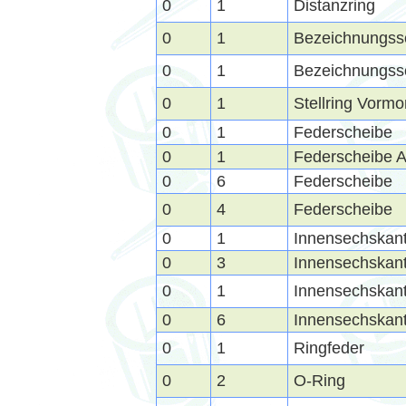
0
1
Distanzring
0
1
Bezeichnungss
0
1
Bezeichnungss
0
1
Stellring Vorm
0
1
Federscheibe
0
1
Federscheibe 
0
6
Federscheibe
0
4
Federscheibe
0
1
Innensechskant
0
3
Innensechskant
0
1
Innensechskant
0
6
Innensechskant
0
1
Ringfeder
0
2
O-Ring