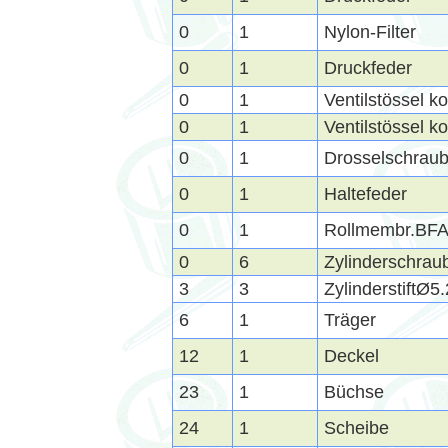
0
1
Nylon-Filter
0
1
Druckfeder
0
1
Ventilstössel k
0
1
Ventilstössel k
0
1
Drosselschrau
0
1
Haltefeder
0
1
Rollmembr.BFA
0
6
Zylinderschra
3
3
ZylinderstiftØ5
6
1
Träger
12
1
Deckel
23
1
Büchse
24
1
Scheibe