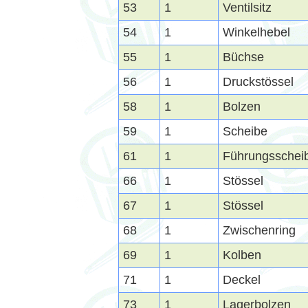
53
1
Ventilsitz
54
1
Winkelhebel
55
1
Büchse
56
1
Druckstössel
58
1
Bolzen
59
1
Scheibe
61
1
Führungsschei
66
1
Stössel
67
1
Stössel
68
1
Zwischenring
69
1
Kolben
71
1
Deckel
73
1
Lagerbolzen