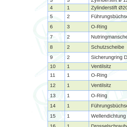
3
3
Zylinderstift ø 
4
1
Zylinderstift Ø
5
2
Führungsbüchs
6
3
O-Ring
7
2
Nutringmansche
8
2
Schutzscheibe
9
2
Sicherungring 
10
1
Ventilsitz
11
1
O-Ring
12
1
Ventilsitz
13
1
O-Ring
14
1
Führungsbüchs
15
1
Wellendichtung
16
1
Drosselschraub