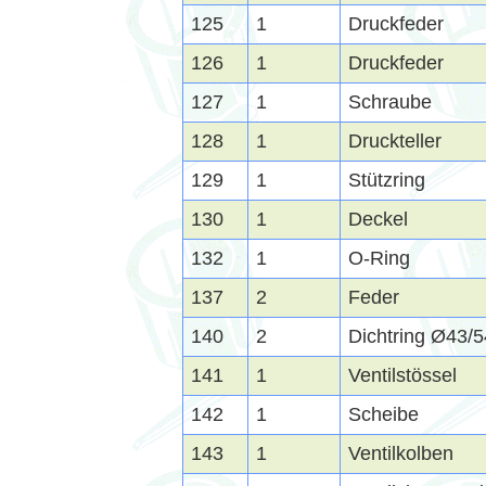
125
1
Druckfeder
126
1
Druckfeder
127
1
Schraube
128
1
Druckteller
129
1
Stützring
130
1
Deckel
132
1
O-Ring
137
2
Feder
140
2
Dichtring Ø43/
141
1
Ventilstössel
142
1
Scheibe
143
1
Ventilkolben