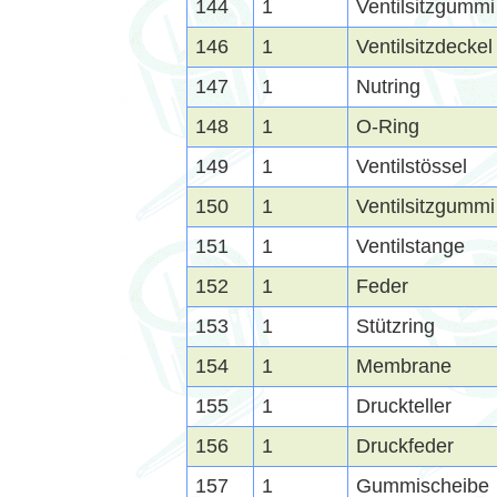
144
1
Ventilsitzgummi
146
1
Ventilsitzdeckel
147
1
Nutring
148
1
O-Ring
149
1
Ventilstössel
150
1
Ventilsitzgummi
151
1
Ventilstange
152
1
Feder
153
1
Stützring
154
1
Membrane
155
1
Druckteller
156
1
Druckfeder
157
1
Gummischeibe