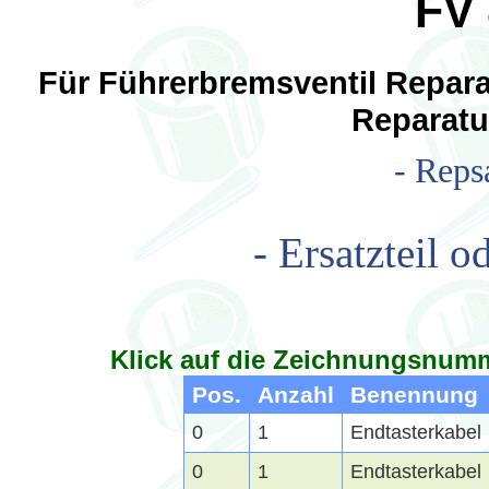
FV 
Für Führerbremsventil Reparat
Reparatu
- Reps
- Ersatzteil o
Klick auf die Zeichnungsnumm
Pos.
Anzahl
Benennung
0
1
Endtasterkabel
0
1
Endtasterkabel