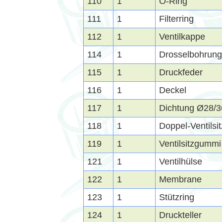
110
1
O-Ring
111
1
Filterring
112
1
Ventilkappe
114
1
Drosselbohrung
115
1
Druckfeder
116
1
Deckel
117
1
Dichtung Ø28/3
118
1
Doppel-Ventilsit
119
1
Ventilsitzgummi
121
1
Ventilhülse
122
1
Membrane
123
1
Stützring
124
1
Druckteller