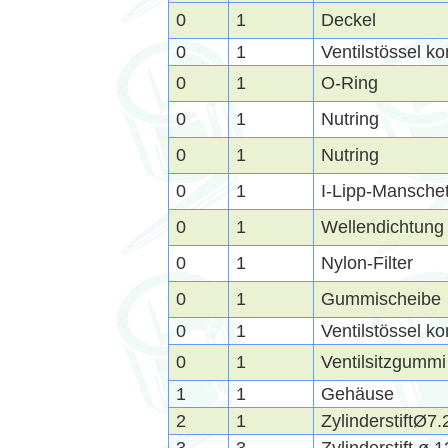
0
1
Deckel
0
1
Ventilstössel ko
0
1
O-Ring
0
1
Nutring
0
1
Nutring
0
1
I-Lipp-Mansche
0
1
Wellendichtun
0
1
Nylon-Filter
0
1
Gummischeibe
0
1
Ventilstössel ko
0
1
Ventilsitzgummi
1
1
Gehäuse
2
1
ZylinderstiftØ7