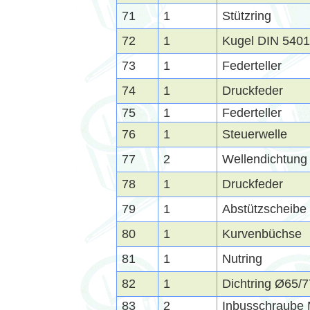
71
1
Stützring
72
1
Kugel DIN 5401
73
1
Federteller
74
1
Druckfeder
75
1
Federteller
76
1
Steuerwelle
77
2
Wellendichtung
78
1
Druckfeder
79
1
Abstützscheibe
80
1
Kurvenbüchse
81
1
Nutring
82
1
Dichtring Ø65/
83
2
Inbusschraube