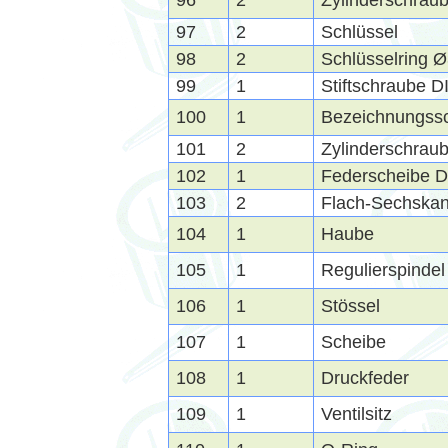
96
2
Zylinderschrau
97
2
Schlüssel
98
2
Schlüsselring 
99
1
Stiftschraube D
100
1
Bezeichnungssc
101
2
Zylinderschra
102
1
Federscheibe D
103
2
Flach-Sechskan
104
1
Haube
105
1
Regulierspindel
106
1
Stössel
107
1
Scheibe
108
1
Druckfeder
109
1
Ventilsitz