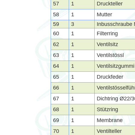
57
1
Druckteller
58
1
Mutter
59
3
Inbusschraube
60
1
Filterring
62
1
Ventilsitz
63
1
Ventilstössl
64
1
Ventilsitzgummi
65
1
Druckfeder
66
1
Ventilstösselfü
67
1
Dichtring Ø22/
68
1
Stützring
69
1
Membrane
70
1
Ventilteller