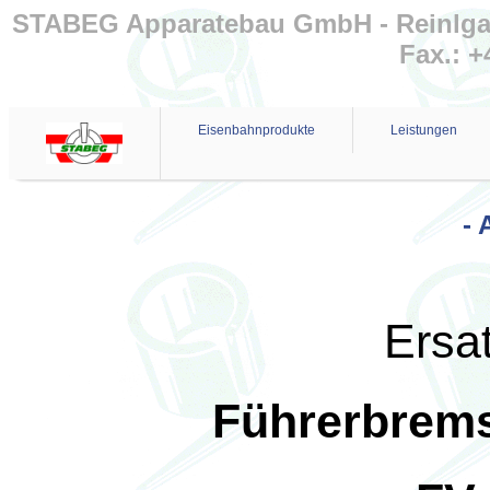
STABEG Apparatebau GmbH - Reinlgasse
Fax.: +
Eisenbahnprodukte
Leistungen
- 
Ersat
Führerbrems