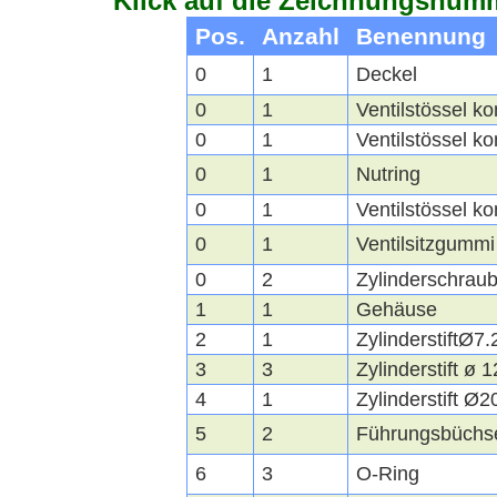
Klick auf die Zeichnungsnumm
Pos.
Anzahl
Benennung
0
1
Deckel
0
1
Ventilstössel ko
0
1
Ventilstössel ko
0
1
Nutring
0
1
Ventilstössel ko
0
1
Ventilsitzgummi
0
2
Zylinderschrau
1
1
Gehäuse
2
1
ZylinderstiftØ7
3
3
Zylinderstift ø 
4
1
Zylinderstift Ø
5
2
Führungsbüchs
6
3
O-Ring