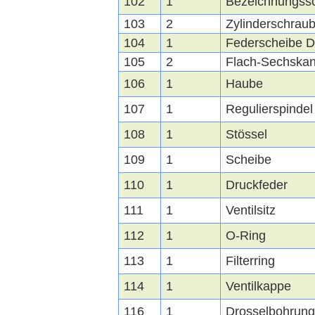
102
1
Bezeichnungssc
103
2
Zylinderschra
104
1
Federscheibe D
105
2
Flach-Sechskan
106
1
Haube
107
1
Regulierspindel
108
1
Stössel
109
1
Scheibe
110
1
Druckfeder
111
1
Ventilsitz
112
1
O-Ring
113
1
Filterring
114
1
Ventilkappe
116
1
Drosselbohrung