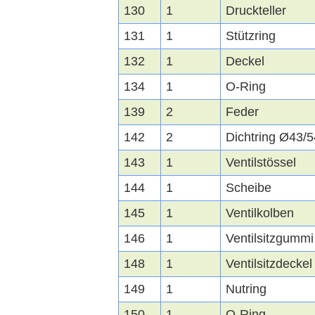
130
1
Druckteller
131
1
Stützring
132
1
Deckel
134
1
O-Ring
139
2
Feder
142
2
Dichtring Ø43/
143
1
Ventilstössel
144
1
Scheibe
145
1
Ventilkolben
146
1
Ventilsitzgummi
148
1
Ventilsitzdeckel
149
1
Nutring
150
1
O-Ring