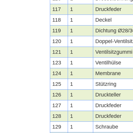
117
1
Druckfeder
118
1
Deckel
119
1
Dichtung Ø28/3
120
1
Doppel-Ventilsit
121
1
Ventilsitzgummi
123
1
Ventilhülse
124
1
Membrane
125
1
Stützring
126
1
Druckteller
127
1
Druckfeder
128
1
Druckfeder
129
1
Schraube