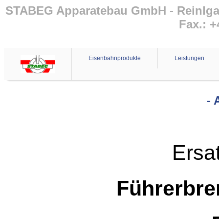
STABEG Apparatebau GmbH - Reinlgasse
Fax.: +
Eisenbahnprodukte
Leistungen
- 
Ersat
Führerbre