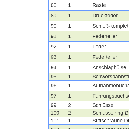
88
1
Raste
89
1
Druckfeder
90
1
Schloß-komplet
91
1
Federteller
92
1
Feder
93
1
Federteller
94
1
Anschlaghülse
95
1
Schwerspannsti
96
1
Aufnahmebüch
97
1
Führungsbüchs
99
2
Schlüssel
100
2
Schlüsselring 
101
1
Stiftschraube D