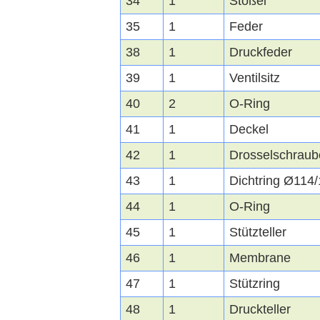
34
1
Stößel
35
1
Feder
38
1
Druckfeder
39
1
Ventilsitz
40
2
O-Ring
41
1
Deckel
42
1
Drosselschraub
43
1
Dichtring Ø114
44
1
O-Ring
45
1
Stützteller
46
1
Membrane
47
1
Stützring
48
1
Druckteller