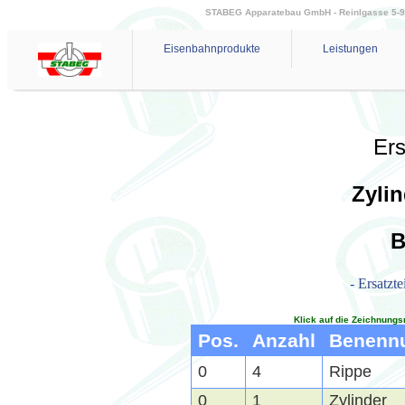
STABEG Apparatebau GmbH - Reinlgasse 5-9 - 
Eisenbahnprodukte
Leistungen
Ers
Zyli
B
- Ersatzte
Klick auf die Zeichnungs
Pos.
Anzahl
Benenn
0
4
Rippe
0
1
Zylinder