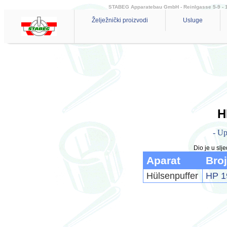
STABEG Apparatebau GmbH - Reinlgasse 5-9 - 114
Želježnički proizvodi
Usluge
H
- Up
Dio je u sl
Aparat
Broj
Hülsenpuffer
HP 1